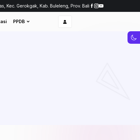
as, Kec. Gerokgak, Kab. Buleleng, Prov. Bali
asi
PPDB