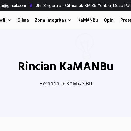
aja@gmail.com
Jln. Singaraja - Gilimanuk KM.36 Yehbiu, Desa Pat
ofil
Silma
Zona Integritas
KaMANBu
Opini
Prest
Rincian KaMANBu
Beranda
KaMANBu