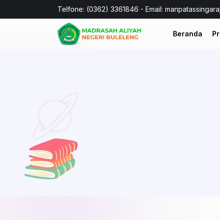
Telfone: (0362) 3361846 - Email: manpatassingar
Beranda
Pr