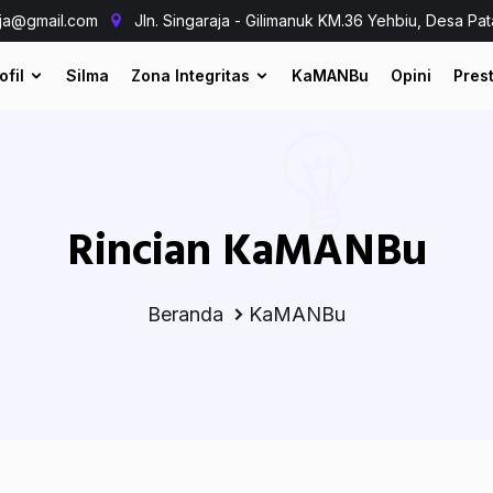
aja@gmail.com
Jln. Singaraja - Gilimanuk KM.36 Yehbiu, Desa Pat
ofil
Silma
Zona Integritas
KaMANBu
Opini
Prest
Rincian KaMANBu
Beranda
KaMANBu