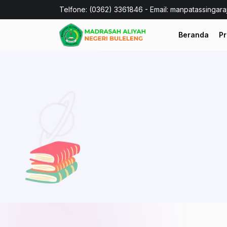
Telfone: (0362) 3361846 - Email: manpatassingar
Beranda
Pr