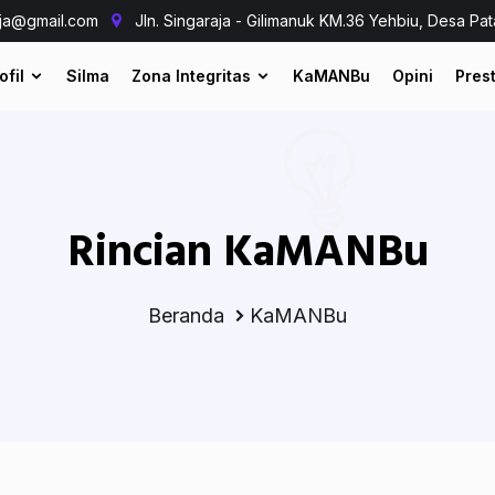
aja@gmail.com
Jln. Singaraja - Gilimanuk KM.36 Yehbiu, Desa Pat
ofil
Silma
Zona Integritas
KaMANBu
Opini
Prest
Rincian KaMANBu
Beranda
KaMANBu