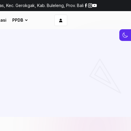
as, Kec. Gerokgak, Kab. Buleleng, Prov. Bali
asi
PPDB