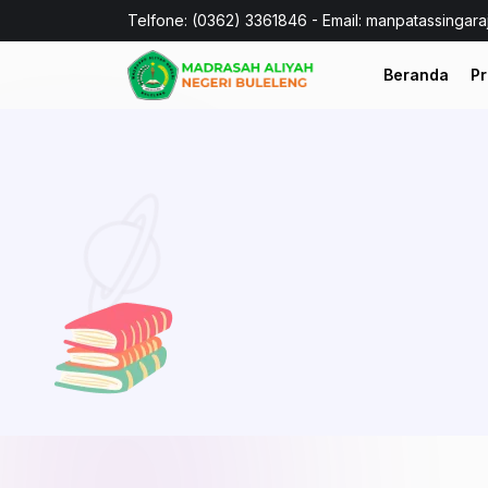
Telfone: (0362) 3361846 - Email: manpatassingar
Beranda
Pr