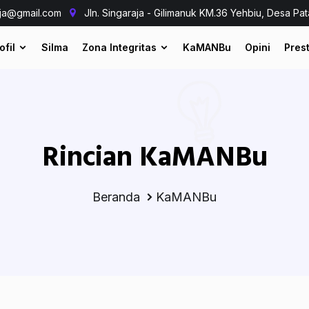
aja@gmail.com
Jln. Singaraja - Gilimanuk KM.36 Yehbiu, Desa Pat
ofil
Silma
Zona Integritas
KaMANBu
Opini
Prest
Rincian KaMANBu
Beranda
KaMANBu