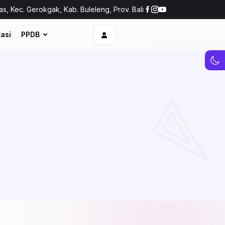
as, Kec. Gerokgak, Kab. Buleleng, Prov. Bali
asi
PPDB