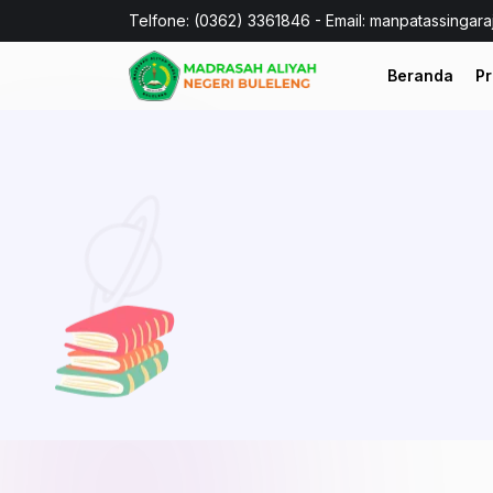
Telfone: (0362) 3361846 - Email: manpatassingar
Beranda
Pr