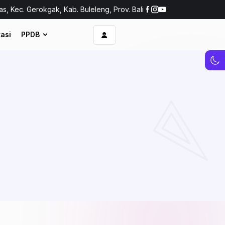
as, Kec. Gerokgak, Kab. Buleleng, Prov. Bali
asi
PPDB