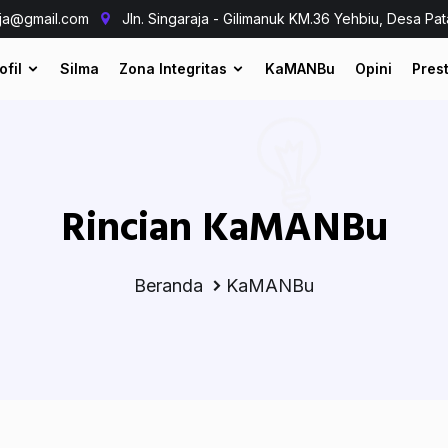
aja@gmail.com
Jln. Singaraja - Gilimanuk KM.36 Yehbiu, Desa Pat
ofil
Silma
Zona Integritas
KaMANBu
Opini
Prest
Rincian KaMANBu
Beranda
KaMANBu