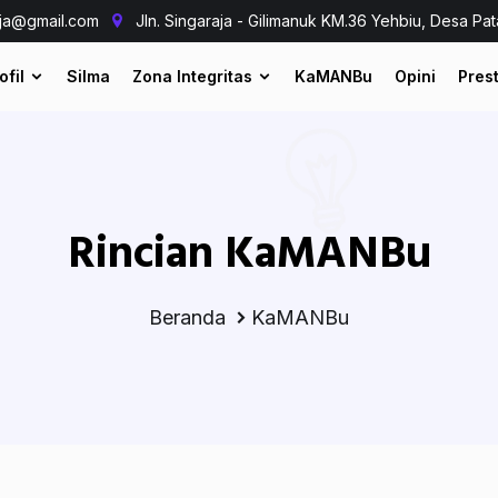
aja@gmail.com
Jln. Singaraja - Gilimanuk KM.36 Yehbiu, Desa Pat
ofil
Silma
Zona Integritas
KaMANBu
Opini
Prest
Rincian KaMANBu
Beranda
KaMANBu