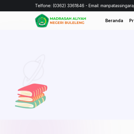
Telfone: (0362) 3361846 - Email: manpatassingar
Beranda
Pr