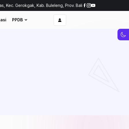
as, Kec. Gerokgak, Kab. Buleleng, Prov. Bali
asi
PPDB