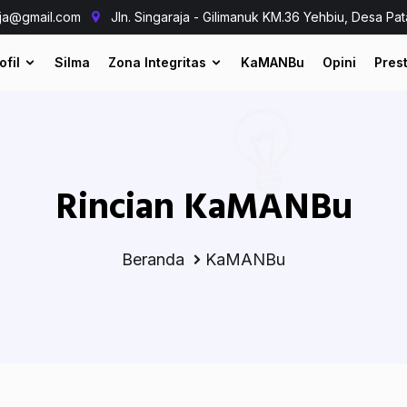
aja@gmail.com
Jln. Singaraja - Gilimanuk KM.36 Yehbiu, Desa Pat
ofil
Silma
Zona Integritas
KaMANBu
Opini
Prest
Rincian KaMANBu
Beranda
KaMANBu