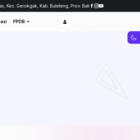
as, Kec. Gerokgak, Kab. Buleleng, Prov. Bali
asi
PPDB