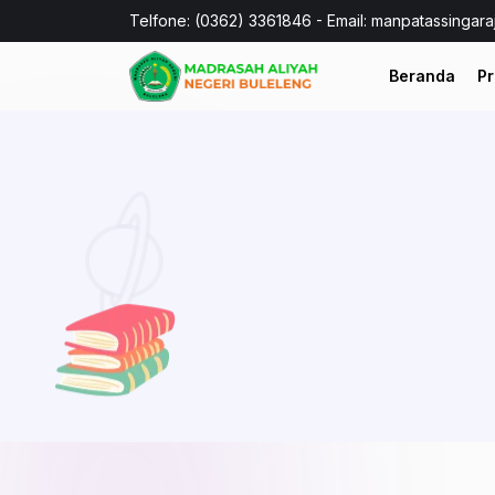
Telfone: (0362) 3361846 - Email: manpatassingar
Beranda
Pr