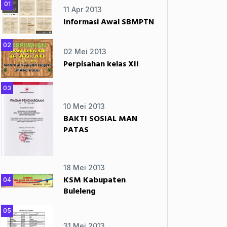
01
11 Apr 2013
Informasi Awal SBMPTN
02
02 Mei 2013
Perpisahan kelas XII
03
10 Mei 2013
BAKTI SOSIAL MAN
PATAS
18 Mei 2013
KSM Kabupaten
04
Buleleng
05
31 Mei 2013