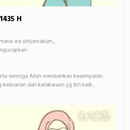
 1435 H
amana wa shiyamakum,,
engucapkan:
Serta semoga Allah memberikan kesempatan
 keimanan dan ketakwaan yg lbh baik..