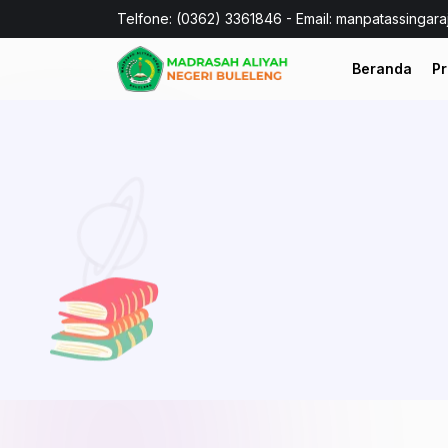
Telfone: (0362) 3361846 - Email: manpatassingar
Beranda
Pr