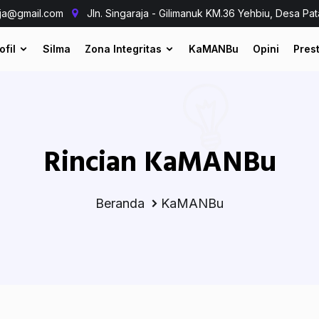
aja@gmail.com
Jln. Singaraja - Gilimanuk KM.36 Yehbiu, Desa Pat
ofil
Silma
Zona Integritas
KaMANBu
Opini
Prest
Rincian KaMANBu
Beranda
KaMANBu