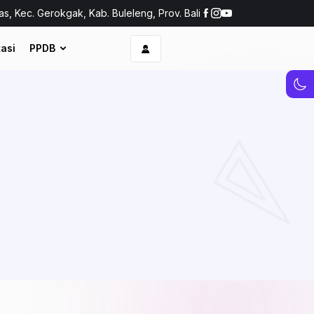
as, Kec. Gerokgak, Kab. Buleleng, Prov. Bali
asi
PPDB