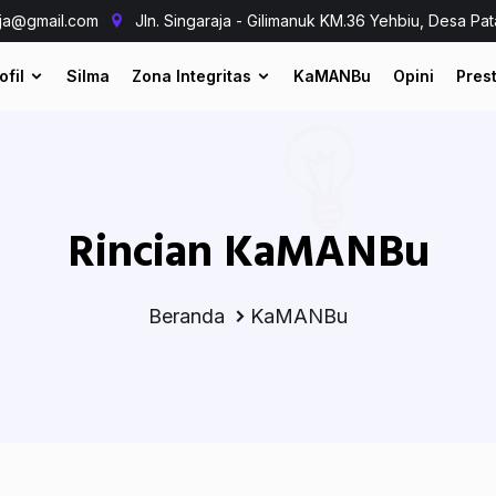
aja@gmail.com
Jln. Singaraja - Gilimanuk KM.36 Yehbiu, Desa Pat
ofil
Silma
Zona Integritas
KaMANBu
Opini
Prest
Rincian KaMANBu
Beranda
KaMANBu