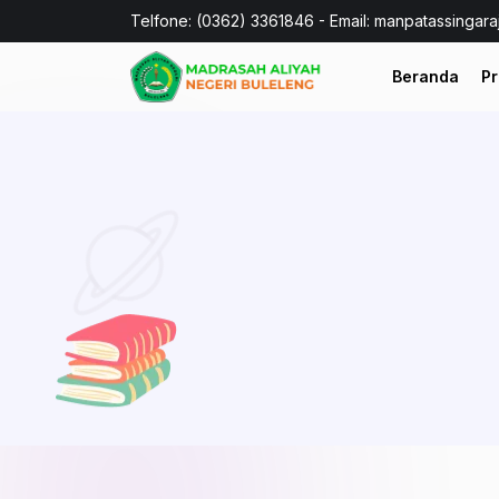
Telfone: (0362) 3361846 - Email: manpatassingar
Beranda
Pr