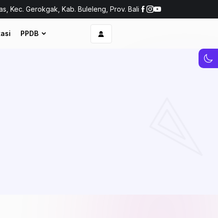
as, Kec. Gerokgak, Kab. Buleleng, Prov. Bali
asi
PPDB