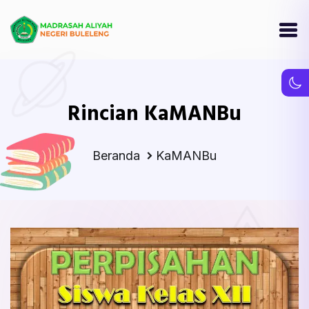
Rincian KaMANBu
Beranda
KaMANBu