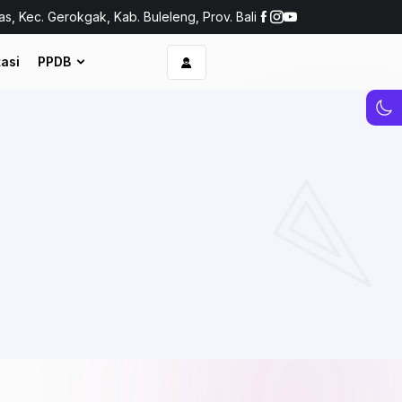
as, Kec. Gerokgak, Kab. Buleleng, Prov. Bali
asi
PPDB