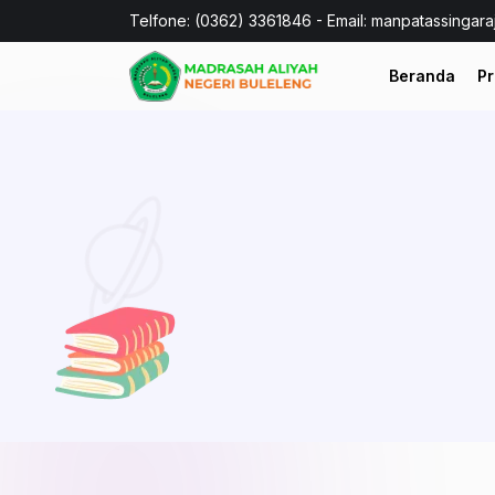
Telfone: (0362) 3361846 - Email: manpatassingar
Beranda
Pr