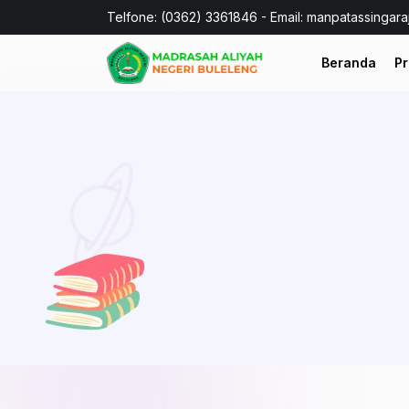
Telfone: (0362) 3361846 - Email: manpatassingar
Beranda
Pr