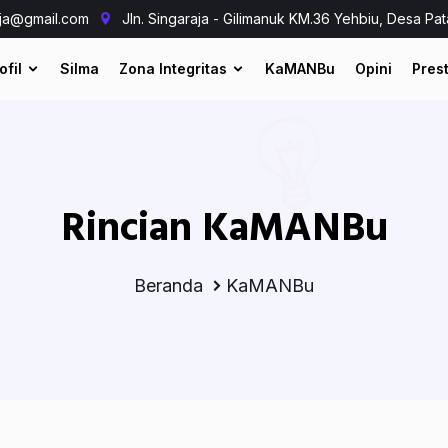
aja@gmail.com
Jln. Singaraja - Gilimanuk KM.36 Yehbiu, Desa Pat
ofil
Silma
Zona Integritas
KaMANBu
Opini
Prest
Rincian KaMANBu
Beranda
KaMANBu