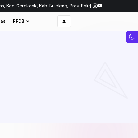
as, Kec. Gerokgak, Kab. Buleleng, Prov. Bali
asi
PPDB